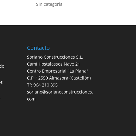
Sin categoría
Contacto
Soriano Construcciones S.L.
Camí Hostalassos Nave 21
do
Centro Empresarial "La Plana"
C.P. 12550 Almazora (Castellón)
os
Tf: 964 210 895
soriano@sorianoconstrucciones.
o
com