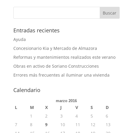
Entradas recientes
Ayuda
Concesionario Kia y Mercado de Almazora
Reformas y mantenimientos realizados este verano
Obras en activo de Soriano Construcciones
Errores más frecuentes al iluminar una vivienda
Calendario
marzo 2016
L
M
X
J
V
S
D
1
2
3
4
5
6
7
8
9
10
11
12
13