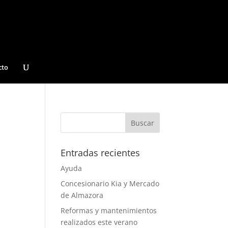
cto
Entradas recientes
Ayuda
Concesionario Kia y Mercado
de Almazora
Reformas y mantenimientos
realizados este verano