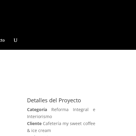
cto
Detalles del Proyecto
Categoría
Reforma Integral e
Interiorismo
Cliente
Cafetería my sweet coffee
& ice cream