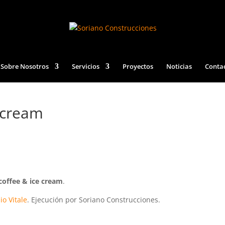
Sobre Nosotros
Servicios
Proyectos
Noticias
Conta
 cream
coffee & ice cream
.
io Vitale
. Ejecución por Soriano Construcciones.