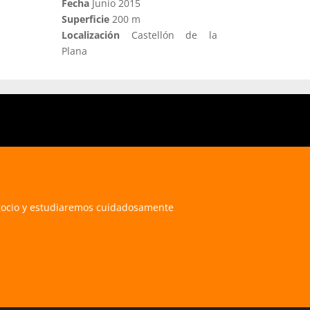
Fecha
Junio 2015
Superficie
200 m
Localización
Castellón de la
Plana
egocio y estudiaremos cuidadosamente