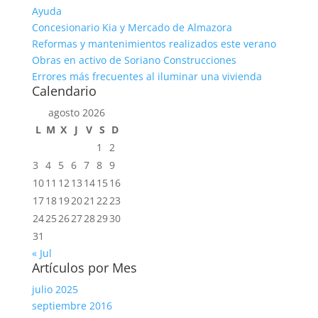
Ayuda
Concesionario Kia y Mercado de Almazora
Reformas y mantenimientos realizados este verano
Obras en activo de Soriano Construcciones
Errores más frecuentes al iluminar una vivienda
Calendario
agosto 2026
L
M
X
J
V
S
D
1
2
3
4
5
6
7
8
9
10
11
12
13
14
15
16
17
18
19
20
21
22
23
24
25
26
27
28
29
30
31
« Jul
Artículos por Mes
julio 2025
septiembre 2016