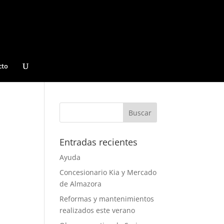
cto
Entradas recientes
Ayuda
Concesionario Kia y Mercado
de Almazora
Reformas y mantenimientos
realizados este verano