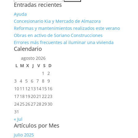
Entradas recientes
Ayuda
Concesionario Kia y Mercado de Almazora
Reformas y mantenimientos realizados este verano
Obras en activo de Soriano Construcciones
Errores más frecuentes al iluminar una vivienda
Calendario
agosto 2026
L
M
X
J
V
S
D
1
2
3
4
5
6
7
8
9
10
11
12
13
14
15
16
17
18
19
20
21
22
23
24
25
26
27
28
29
30
31
« Jul
Artículos por Mes
julio 2025