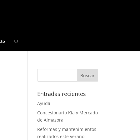
cto
Entradas recientes
Ayuda
Concesionario Kia y Mercado
de Almazora
Reformas y mantenimientos
realizados este verano