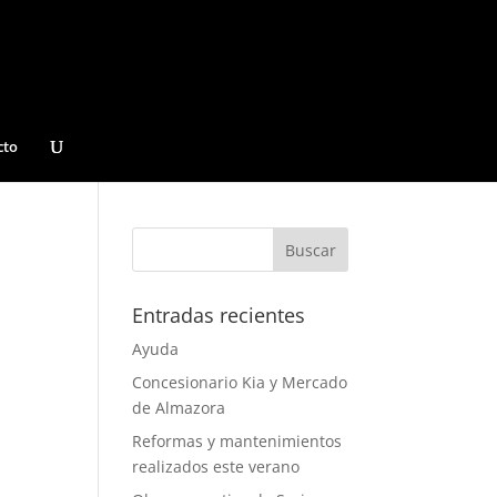
cto
Entradas recientes
Ayuda
Concesionario Kia y Mercado
de Almazora
Reformas y mantenimientos
realizados este verano