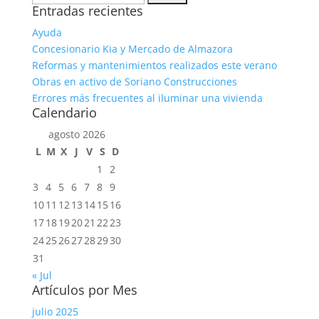
Entradas recientes
Ayuda
Concesionario Kia y Mercado de Almazora
Reformas y mantenimientos realizados este verano
Obras en activo de Soriano Construcciones
Errores más frecuentes al iluminar una vivienda
Calendario
agosto 2026
L
M
X
J
V
S
D
1
2
3
4
5
6
7
8
9
10
11
12
13
14
15
16
17
18
19
20
21
22
23
24
25
26
27
28
29
30
31
« Jul
Artículos por Mes
julio 2025