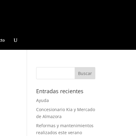
cto
Entradas recientes
Ayuda
Concesionario Kia y Mercado
de Almazora
Reformas y mantenimientos
realizados este verano