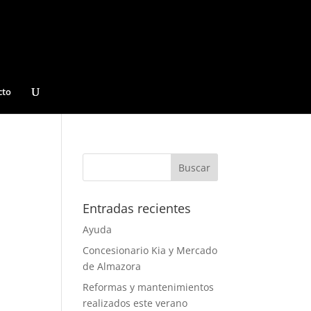
cto
Entradas recientes
Ayuda
Concesionario Kia y Mercado
de Almazora
Reformas y mantenimientos
realizados este verano