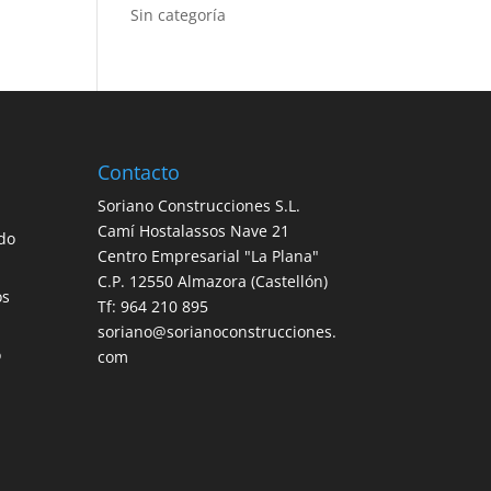
Sin categoría
Contacto
Soriano Construcciones S.L.
Camí Hostalassos Nave 21
do
Centro Empresarial "La Plana"
C.P. 12550 Almazora (Castellón)
os
Tf: 964 210 895
soriano@sorianoconstrucciones.
o
com