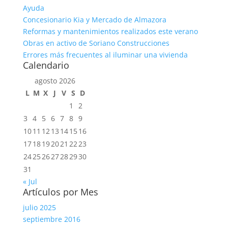
Ayuda
Concesionario Kia y Mercado de Almazora
Reformas y mantenimientos realizados este verano
Obras en activo de Soriano Construcciones
Errores más frecuentes al iluminar una vivienda
Calendario
agosto 2026
L
M
X
J
V
S
D
1
2
3
4
5
6
7
8
9
10
11
12
13
14
15
16
17
18
19
20
21
22
23
24
25
26
27
28
29
30
31
« Jul
Artículos por Mes
julio 2025
septiembre 2016