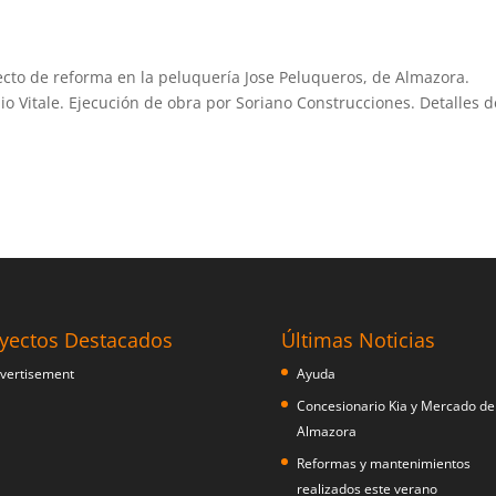
ecto de reforma en la peluquería Jose Peluqueros, de Almazora.
io Vitale. Ejecución de obra por Soriano Construcciones. Detalles d
yectos Destacados
Últimas Noticias
Ayuda
Concesionario Kia y Mercado de
Almazora
Reformas y mantenimientos
realizados este verano