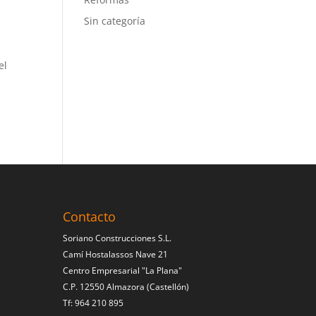
Sin categoría
el
Contacto
Soriano Construcciones S.L.
Camí Hostalassos Nave 21
Centro Empresarial "La Plana"
C.P. 12550 Almazora (Castellón)
Tf: 964 210 895