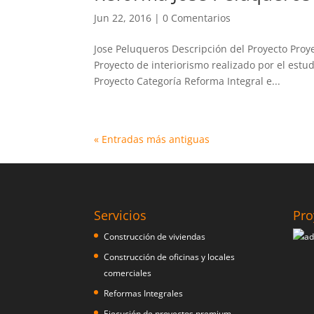
Jun 22, 2016
|
0 Comentarios
Jose Peluqueros Descripción del Proyecto Proy
Proyecto de interiorismo realizado por el estud
Proyecto Categoría Reforma Integral e...
« Entradas más antiguas
Servicios
Pro
Construcción de viviendas
Construcción de oficinas y locales
comerciales
Reformas Integrales
Ejecución de proyectos premium