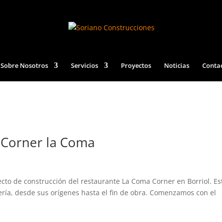
Sobre Nosotros
Servicios
Proyectos
Noticias
Conta
 Corner la Coma
cto de construcción del restaurante La Coma Corner en Borriol. Es
ería, desde sus orígenes hasta el fin de obra. Comenzamos con el