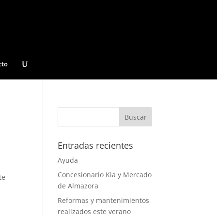
cto
Entradas recientes
Ayuda
Concesionario Kia y Mercado
te
de Almazora
Reformas y mantenimientos
realizados este verano