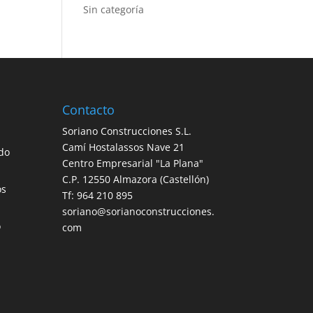
Sin categoría
Contacto
Soriano Construcciones S.L.
Camí Hostalassos Nave 21
do
Centro Empresarial "La Plana"
C.P. 12550 Almazora (Castellón)
os
Tf: 964 210 895
soriano@sorianoconstrucciones.
o
com