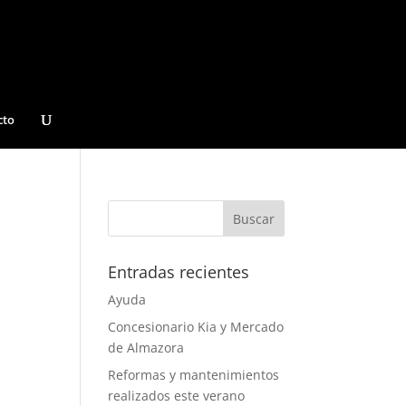
cto
Entradas recientes
Ayuda
Concesionario Kia y Mercado
de Almazora
Reformas y mantenimientos
realizados este verano