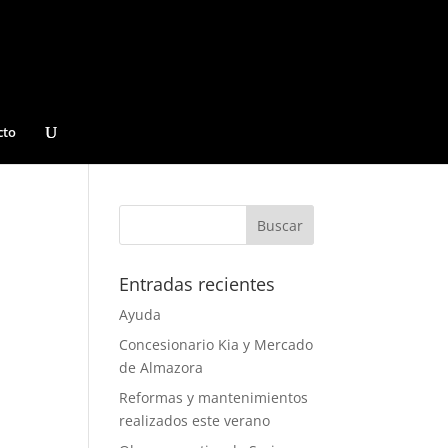
cto
Entradas recientes
Ayuda
Concesionario Kia y Mercado
de Almazora
Reformas y mantenimientos
realizados este verano