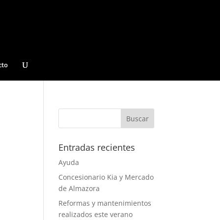
cto
Entradas recientes
Ayuda
Concesionario Kia y Mercado
de Almazora
Reformas y mantenimientos
realizados este verano