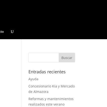
cto
Entradas recientes
Ayuda
Concesionario Kia y Mercado
de Almazora
Reformas y mantenimientos
realizados este verano