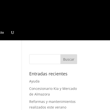
cto
Entradas recientes
Ayuda
Concesionario Kia y Mercado
de Almazora
Reformas y mantenimientos
realizados este verano