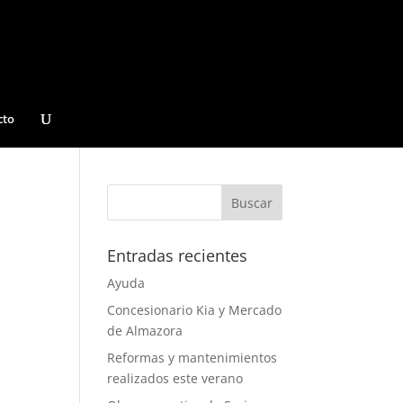
cto
Entradas recientes
Ayuda
Concesionario Kia y Mercado
de Almazora
Reformas y mantenimientos
realizados este verano